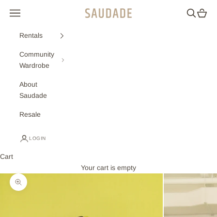
Skip to content
Navigation menu
Search
Cart
Saudade
Rentals
Community
Wardrobe
About
Saudade
Resale
LOGIN
Cart
Your cart is empty
Zoom picture