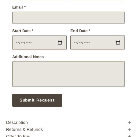
Email *
Start Date *
End Date *
Additional Notes
Submit Request
Description
Returns & Refunds
Offer To Buy