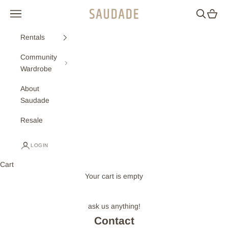
Skip to content
Navigation menu
Search
Cart
Saudade
Rentals
Community
Wardrobe
About
Saudade
Resale
LOGIN
Cart
Your cart is empty
ask us anything!
Contact