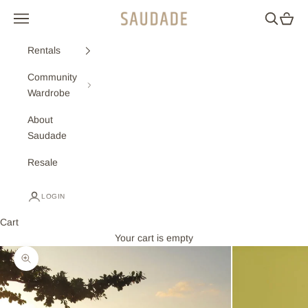
Skip to content
Navigation menu
Search
Cart
Saudade
Rentals
Community
Wardrobe
About
Saudade
Resale
LOGIN
Cart
Your cart is empty
Zoom picture