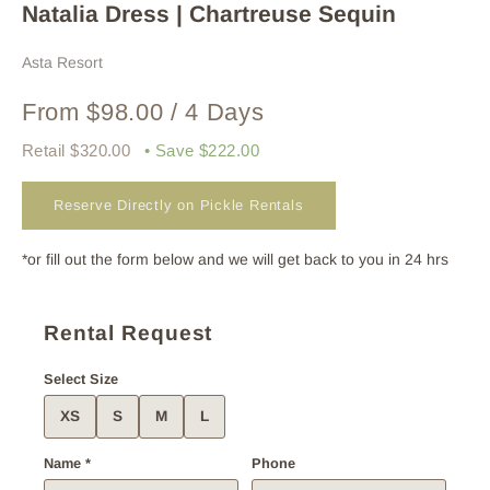
Natalia Dress | Chartreuse Sequin
Asta Resort
From $98.00 / 4 Days
Retail $320.00
• Save $222.00
Reserve Directly on Pickle Rentals
*or fill out the form below and we will get back to you in 24 hrs
Rental Request
Select Size
XS
S
M
L
Name *
Phone