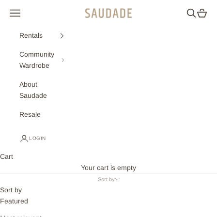
Skip to content
Navigation menu
Search
Cart
Saudade
Rentals
Community
Wardrobe
About
Saudade
Resale
LOGIN
Cart
Your cart is empty
Sort by
Sort by
Featured